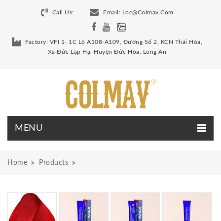
Call Us:
Email:
Loc@colmav.com
Factory: VFI 1- 1C Lô A108-A109, Đường Số 2, KCN Thái Hòa,
Xã Đức Lập Hạ, Huyện Đức Hòa, Long An
Home
Products