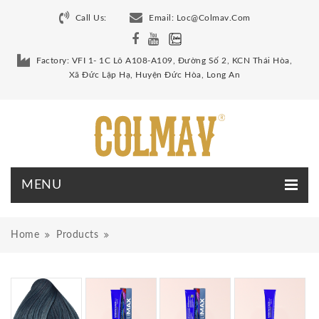
Call Us:
Email:
Loc@colmav.com
Factory: VFI 1- 1C Lô A108-A109, Đường Số 2, KCN Thái Hòa,
Xã Đức Lập Hạ, Huyện Đức Hòa, Long An
Home
Products