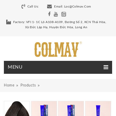
Call Us:
Email:
Loc@colmav.com
Factory: VFI 1- 1C Lô A108-A109, Đường Số 2, KCN Thái Hòa,
Xã Đức Lập Hạ, Huyện Đức Hòa, Long An
Home
Products